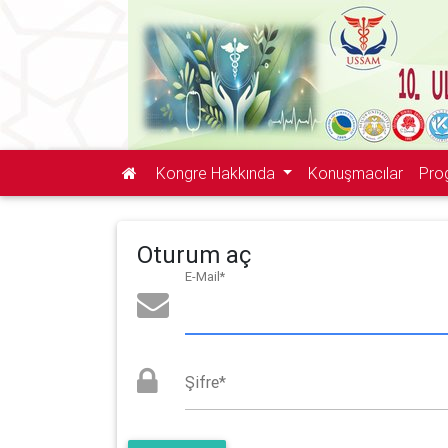
Kongre Hakkında
Konuşmacılar
Pro
Oturum aç
E-Mail
*
Şifre
*